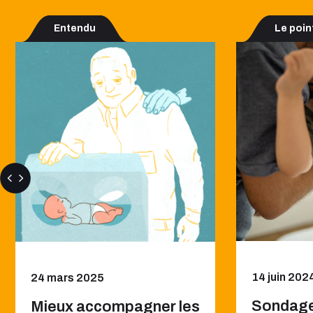
Entendu
Le poin
14 juin 202
24 mars 2025
Sondage
Mieux accompagner les