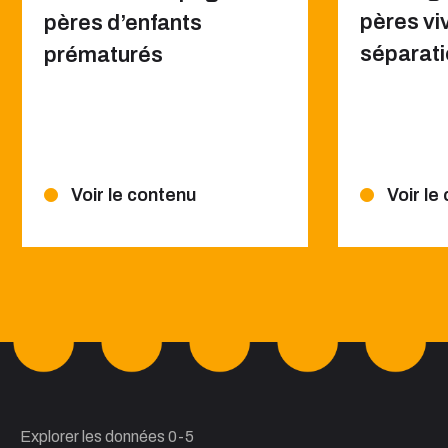
pères viv
pères d’enfants
séparat
prématurés
Voir le contenu
Voir le
Explorer les données 0-5