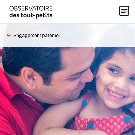
Engagement paternel
Explorer les données 0-5
Thématiques
Publications
Actualités
À propos