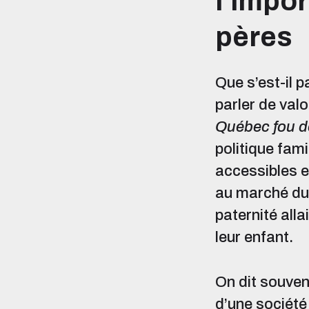
l’impo
pères
Que s’est-il 
parler de val
Québec fou d
politique fam
accessibles e
au marché du t
paternité all
leur enfant.
On dit souvent
d’une société