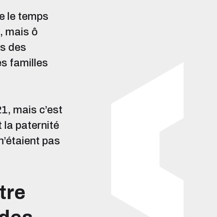
ue le temps
, mais ô
es des
es familles
21, mais c’est
 la paternité
n’étaient pas
tre