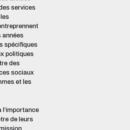
des services
 les
entreprennent
es années
s spécifiques
x politiques
être des
ices sociaux
mmes et les
à l’importance
tre de leurs
mmission