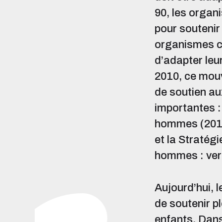
90, les orga
pour soutenir 
organismes c
d’adapter leu
2010, ce mouv
de soutien au
importantes : 
hommes (2017
et la Stratég
hommes : ver
Aujourd’hui, 
de soutenir pl
enfants. Dans