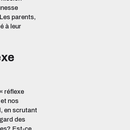
eunesse
 Les parents,
é à leur
exe
« réflexe
 et nos
d, en scrutant
’égard des
ères? Est-ce