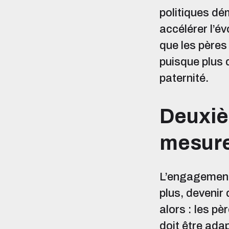
politiques dé
accélérer l’év
que les pères
puisque plus 
paternité.
Deuxièm
mesure
L’engagement 
plus, devenir 
alors : les pè
doit être adap