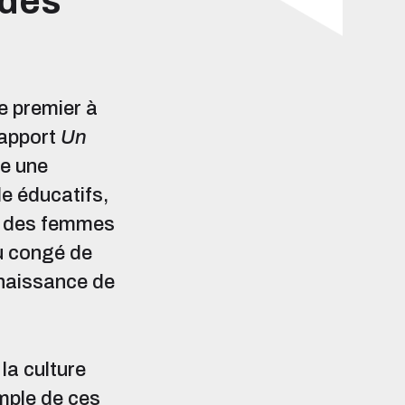
 des
e premier à
rapport
Un
te une
de éducatifs,
on des femmes
du congé de
 naissance de
 la culture
emple de ces