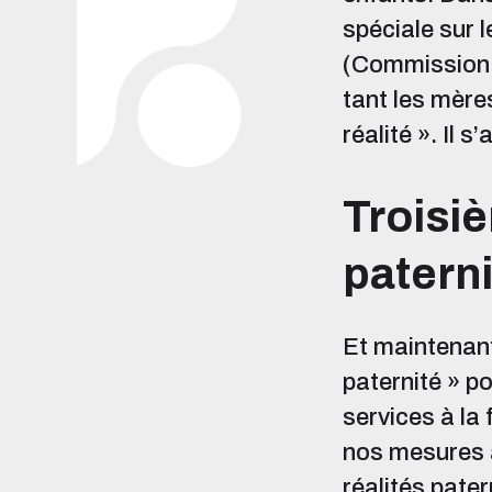
spéciale sur l
(Commission La
tant les mère
réalité ». Il 
Troisiè
paterni
Et maintenant,
paternité » po
services à la
nos mesures ac
réalités pater