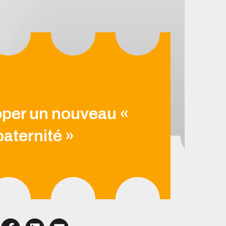
per un nouveau «
paternité »