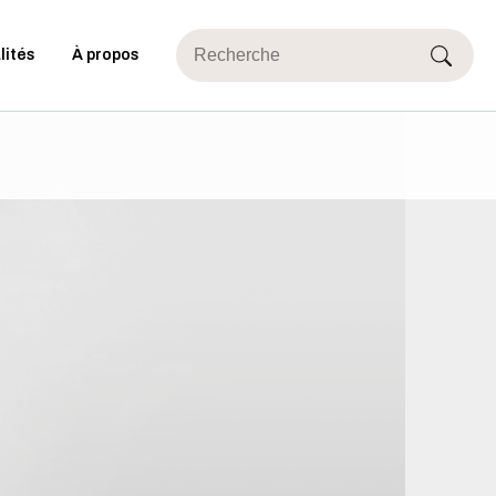
lités
À propos