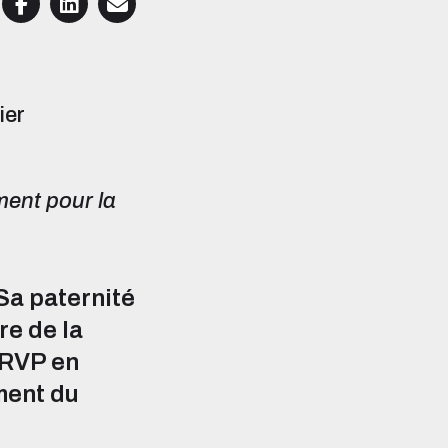
ier
ent pour la
 Sa paternité
re de la
 RVP en
ment du