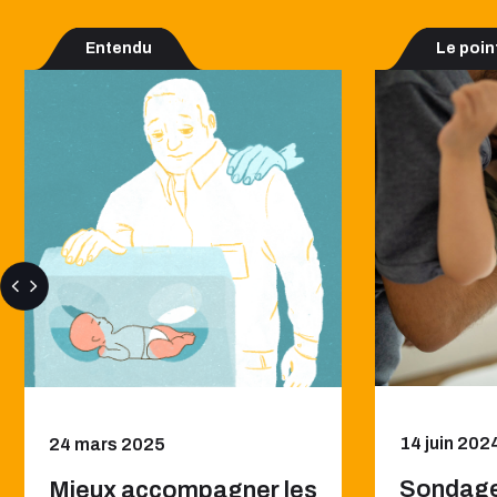
Entendu
Le poin
14 juin 202
24 mars 2025
Sondage
Mieux accompagner les