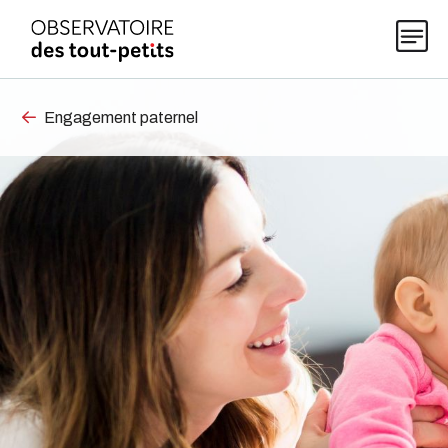
Engagement paternel
Explorer les données 0-5
Thématiques
Publications
Actualités
À propos