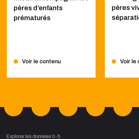
pères viv
pères d’enfants
séparat
prématurés
Voir le contenu
Voir le
Explorer les données 0-5