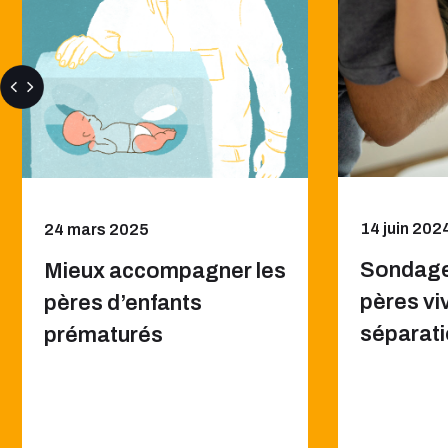
14 juin 202
24 mars 2025
Sondage
Mieux accompagner les
pères viv
pères d’enfants
séparat
prématurés