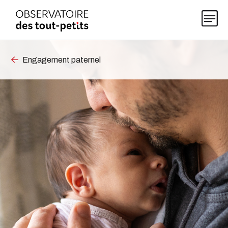
Engagement paternel
Explorer les données 0-5
Thématiques
Publications
Actualités
À propos