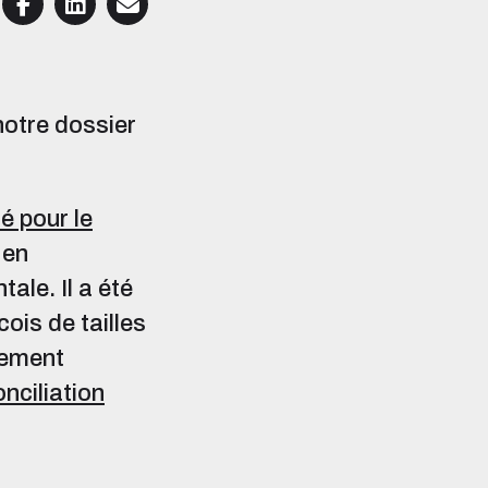
notre dossier
é pour le
 en
ale. Il a été
is de tailles
lement
onciliation