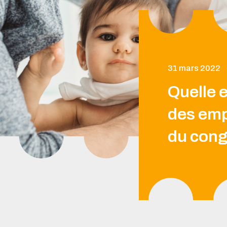
31 mars 2022
Quelle e
des emp
du cong