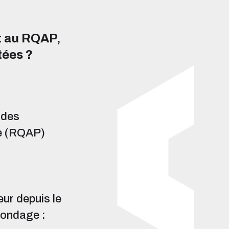
t au RQAP,
tées ?
 des
e (RQAP)
eur depuis le
 sondage
: