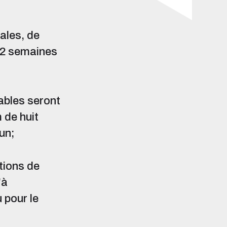
tales, de
 52 semaines
ables seront
 de huit
un;
tions de
à
 pour le