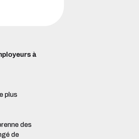
employeurs à
e plus
 prenne des
ngé de