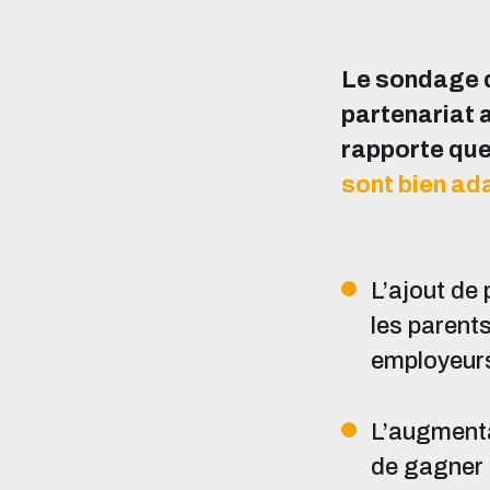
Le sondage d
partenariat 
rapporte qu
sont bien ad
L’ajout de
les parent
employeurs
L’augmenta
de gagner 