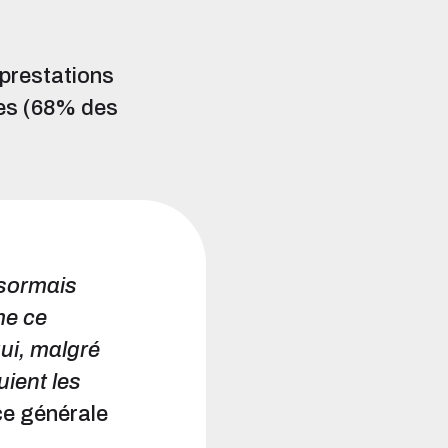
 prestations
ses (68% des
ésormais
me ce
ui, malgré
uient les
ce générale