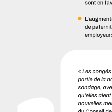
sont en fav
L’augmentat
de paterni
employeurs
«
Les congés 
partie de la 
sondage, avec
qu’elles aien
nouvelles me
du Conseil de