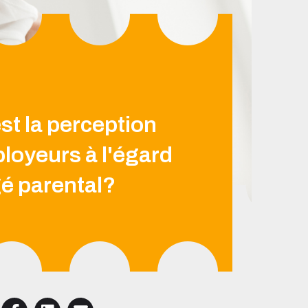
st la perception
loyeurs à l'égard
é parental?