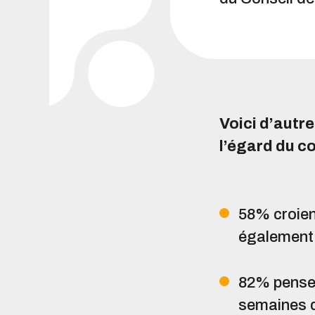
Voici d’autre
l’égard du c
58% croient
également 
82% pensent
semaines d