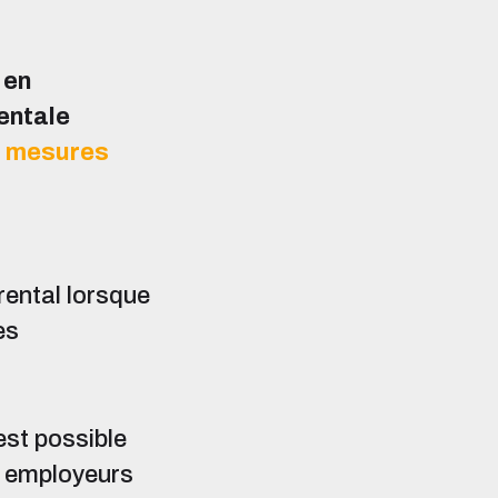
 en
entale
s mesures
rental lorsque
es
est possible
s employeurs