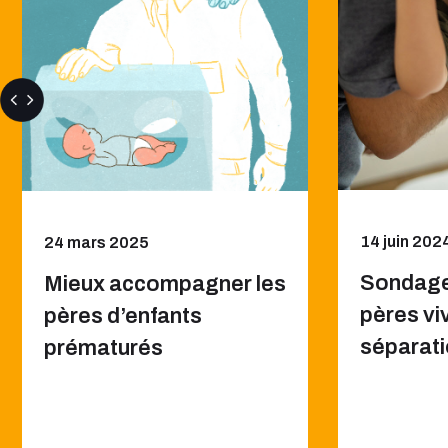
14 juin 202
24 mars 2025
Sondage
Mieux accompagner les
pères viv
pères d’enfants
séparat
prématurés