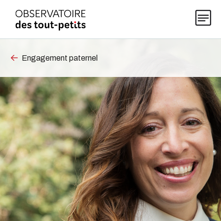
Engagement paternel
Explorer les données 0-5
Thématiques
Publications
Actualités
À propos