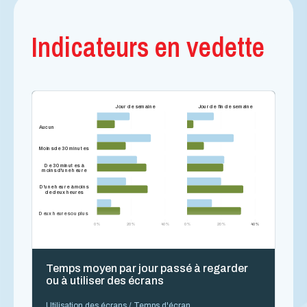
Indicateurs en vedette
Jour de semaine
Jour de fin de semaine
Aucun
Moins de 30 minutes
De 30 minutes à
moins d'une heure
D'une heure à moins
de deux heures
Deux heures ou plus
0 %
20 %
40 %
0 %
20 %
40 %
Temps moyen par jour passé à regarder
ou à utiliser des écrans
Utilisation des écrans / Temps d'écran