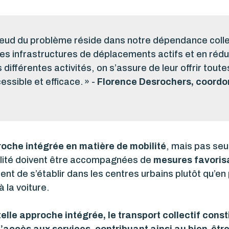
nœud du problème réside dans notre dépendance collec
des infrastructures de déplacements actifs et en rédu
s différentes activités, on s’assure de leur offrir tou
essible et efficace. » -
Florence Desrochers, coordonn
oche intégrée en matière de mobilité
, mais pas seu
bilité doivent être accompagnées de
mesures favorisa
ent de s’établir dans les centres urbains plutôt qu’en 
 la voiture.
elle approche intégrée, le transport collectif consti
 l’accès aux services, contribuant ainsi au bien-être