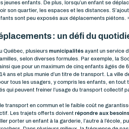
 jeunes enfants. De plus, lorsqu’un enfant se déplace
evoir son quartier, les espaces et les distances. S’ajou
 enfants sont peu exposés aux déplacements piétons. 
placements : un défi du quotidie
’au Québec, plusieurs
municipalités
ayant un service de
familles, selon diverses formules. Par exemple, la So
, ainsi que pour un maximum de cinq enfants âgés de 6 
ans et plus munie d’un titre de transport. La ville 
 pour tous les usagers, y compris les enfants, en tout 
s qui peuvent freiner l’usage du transport collectif p
de transport en commun et le faible coût ne garantiss
ectif. Les trajets offerts doivent
répondre aux besoins
ler porter un enfant à la garderie, l’autre à l’école, p
ochers. Dans plusieurs milieux, la fréquence de pa