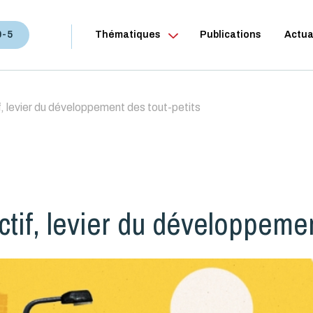
0-5
Thématiques
Publications
Actua
f, levier du développement des tout-petits
ctif, levier du développemen