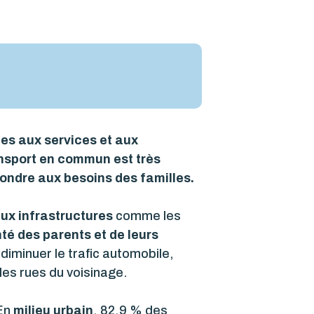
les aux services et aux
ansport en commun est très
pondre aux besoins des familles.
aux infrastructures
comme les
té des parents et de leurs
 diminuer le trafic automobile,
 les rues du voisinage.
 En
milieu urbain
, 82,9 % des