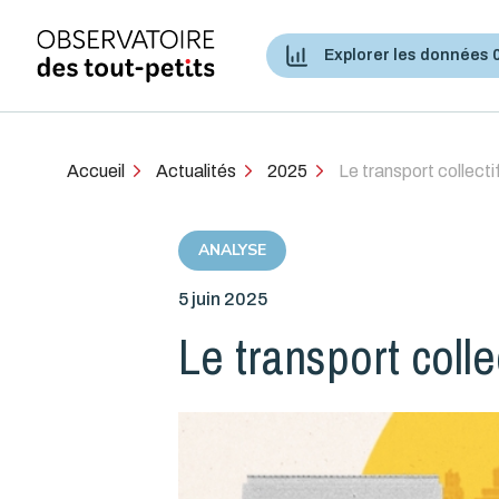
Explorer les données 
Accès aux services de santé et services sociaux
Accueil
Actualités
2025
Le transport collecti
ANALYSE
5 juin 2025
Le transport colle