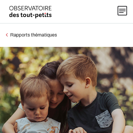
Rapports thématiques
Explorer les données 0-5
Thématiques
Publications
Actualités
À propos