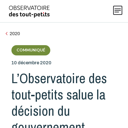
2020
Explorer les données 0-5
COMMUNIQUÉ
10 décembre 2020
Thématiques
L’Observatoire des
Publications
tout-petits salue la
Actualités
décision du
gouvernement
À propos