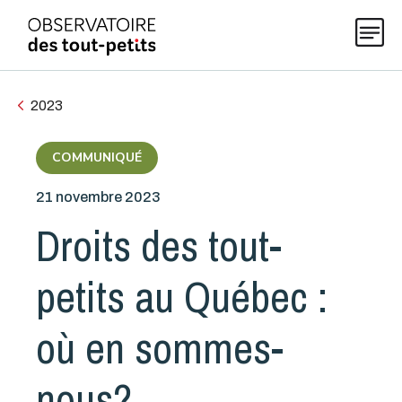
2023
Explorer les données 0-5
COMMUNIQUÉ
21 novembre 2023
Thématiques
Droits des tout-
Publications
petits au Québec :
Actualités
où en sommes-
nous?
À propos