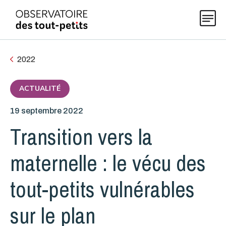
2022
Explorer les données 0-5
ACTUALITÉ
19 septembre 2022
Thématiques
Transition vers la
Publications
maternelle : le vécu des
tout-petits vulnérables
Actualités
sur le plan
À propos