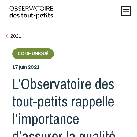
2021
Explorer les données 0-5
COMMUNIQUÉ
17 juin 2021
Thématiques
L’Observatoire des
Publications
tout-petits rappelle
Actualités
l’importance
d’assurer la qualité
À propos