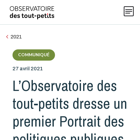
2021
Explorer les données 0-5
COMMUNIQUÉ
27 avril 2021
Thématiques
L’Observatoire des
Publications
tout-petits dresse un
Actualités
premier Portrait des
politiques publiques
À propos