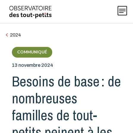
2024
Explorer les données 0-5
COMMUNIQUÉ
13 novembre 2024
Thématiques
Besoins de base : de
Publications
nombreuses
Actualités
familles de tout-
petits peinent à les
À propos