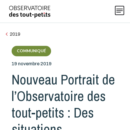
2019
Explorer les données 0-5
COMMUNIQUÉ
19 novembre 2019
Thématiques
Nouveau Portrait de
Publications
l’Observatoire des
Actualités
tout-petits : Des
situations
À propos