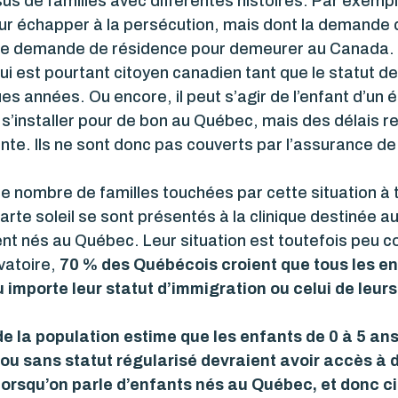
sus de familles avec différentes histoires. Par exemp
pour échapper à la persécution, mais dont la demande 
ne demande de résidence pour demeurer au Canada. 
ui est pourtant citoyen canadien tant que le statut de
 années. Ou encore, il peut s’agir de l’enfant d’un é
e s’installer pour de bon au Québec, mais des délais r
e. Ils ne sont donc pas couverts par l’assurance d
nombre de familles touchées par cette situation à tra
te soleil se sont présentés à la clinique destinée au
nt nés au Québec. Leur situation est toutefois peu c
vatoire,
70 % des Québécois croient que tous les e
 importe leur statut d’immigration ou celui de leur
e la population estime que les enfants de 0 à 5 an
ou sans statut régularisé devraient avoir accès à d
orsqu’on parle d’enfants nés au Québec, et donc c