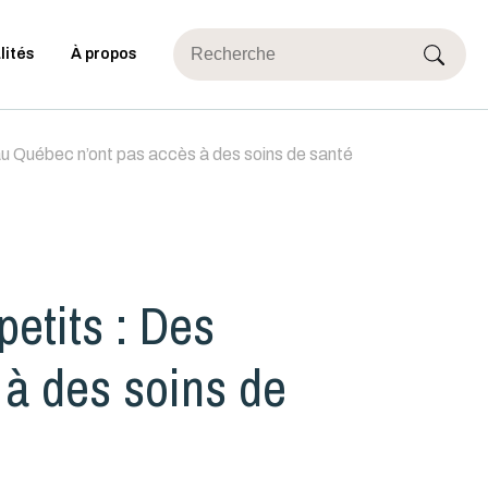
lités
À propos
au Québec n’ont pas accès à des soins de santé
etits : Des
 à des soins de