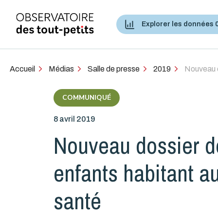
Explorer les données 
Accès aux services de santé et services sociaux
Accueil
Médias
Salle de presse
2019
Nouveau d
COMMUNIQUÉ
8 avril 2019
Nouveau dossier de
enfants habitant a
santé