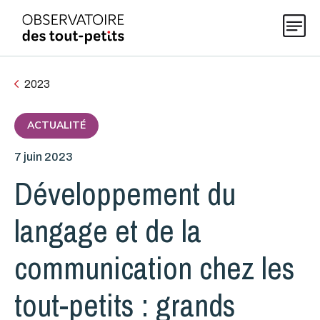
2023
Explorer les données 0-5
ACTUALITÉ
7 juin 2023
Thématiques
Développement du
Publications
langage et de la
communication chez les
Actualités
tout-petits : grands
À propos