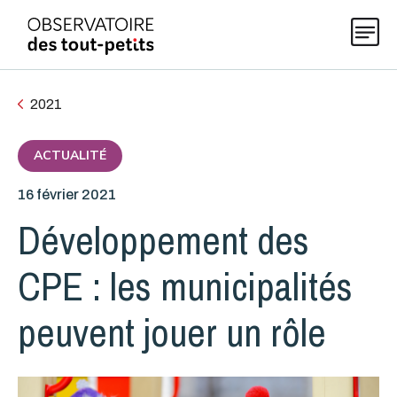
2021
Explorer les données 0-5
ACTUALITÉ
16 février 2021
Thématiques
Développement des
Publications
CPE : les municipalités
peuvent jouer un rôle
Actualités
À propos