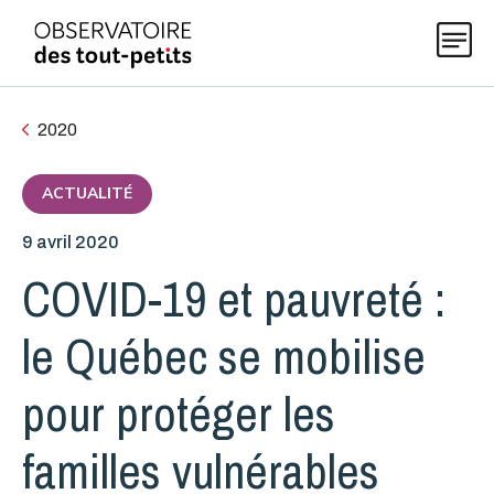
2020
Explorer les données 0-5
ACTUALITÉ
9 avril 2020
Thématiques
COVID-19 et pauvreté :
Publications
le Québec se mobilise
pour protéger les
Actualités
familles vulnérables
À propos