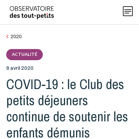
2020
Explorer les données 0-5
ACTUALITÉ
9 avril 2020
Thématiques
COVID-19 : le Club des
Publications
petits déjeuners
continue de soutenir les
Actualités
enfants démunis
À propos