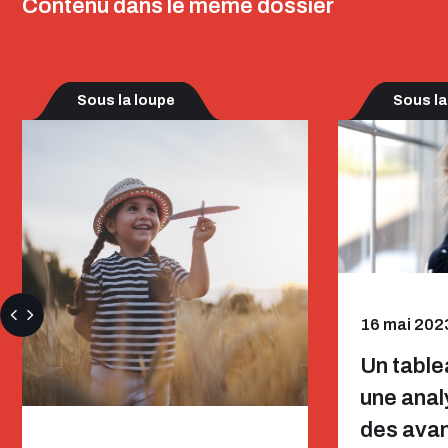
Contenu dans le même dossier
Sous la loupe
Sous la
16 mai 202
Un table
une anal
des ava