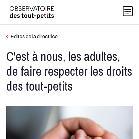
Éditos de la directrice
C'est à nous, les adultes,
Explorer les données 0-5
de faire respecter les droits
Thématiques
des tout-petits
Publications
Actualités
À propos