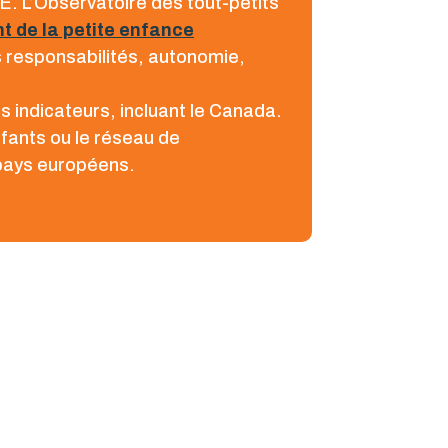
E. L’Observatoire des tout-petits
t de la petite enfance
s responsabilités, autonomie,
 indicateurs, incluant le Canada.
nfants ou le réseau de
 pays européens.