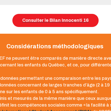
Consulter le Bilan Innocenti 16
Considérations méthodologiques
NICEF ne peuvent être comparés de manière directe 
cernant les enfants du Québec, et ce, pour différente
es données permettant une comparaison entre les pay
onnées concernant de larges tranches d’âge (2 à 19 a
une sur les enfants de 0 à 5 ans spécifiquement.
finis et mesurés de la même manière que ceux auxquel
éfinit les compétences sociales comme « la facilité à 