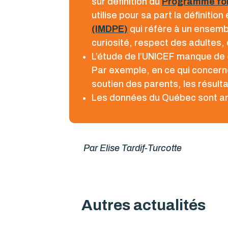
sur définition du
Programme for
utilise pour sa part la définition
(IMDPE)
qui réfère à un ensembl
curiosité, respect des adultes, 
L’étude de l’UNICEF manque de d
Par exemple, en ce qui concerne
soutien des parents, les résul
Les données du Québec sont am
Par Elise Tardif-Turcotte
Autres actualités