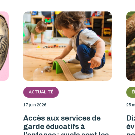
ACTUALITÉ
É
17 juin 2026
25 m
Accès aux services de
Di
garde éducatifs à
év
l’enfance : quels sont les
pe