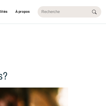
lités
À propos
s?