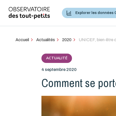
Explorer les données 
Accès aux services de santé et services sociaux
Accueil
Actualités
2020
UNICEF, bien-être 
ACTUALITÉ
4 septembre 2020
Comment se porte