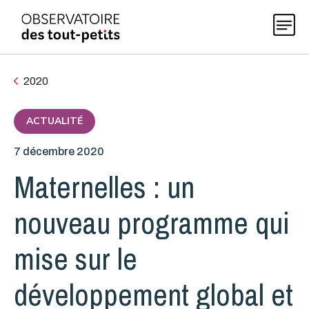
2020
Explorer les données 0-5
ACTUALITÉ
7 décembre 2020
Thématiques
Maternelles : un
Publications
nouveau programme qui
mise sur le
Actualités
développement global et
À propos