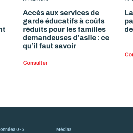
Accès aux services de
La
garde éducatifs à coûts
pa
nt
réduits pour les familles
de
demandeuses d’asile : ce
qu’il faut savoir
Con
Consulter
 données 0-5
Médias