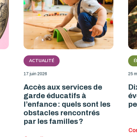
ACTUALITÉ
É
17 juin 2026
25 m
Accès aux services de
Di
garde éducatifs à
év
l’enfance : quels sont les
pe
obstacles rencontrés
par les familles ?
Con