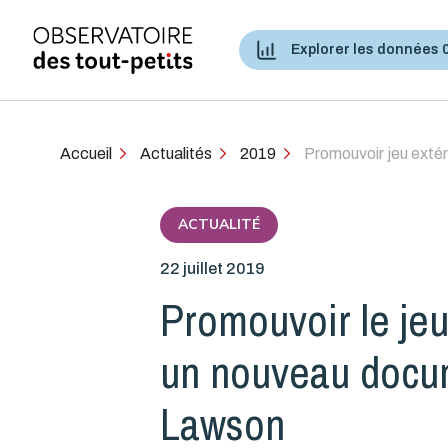
Explorer les données 
Accès aux services de santé et services sociaux
Accueil
Actualités
2019
Promouvoir jeu extér
ACTUALITÉ
22 juillet 2019
Promouvoir le jeu 
un nouveau docume
Lawson