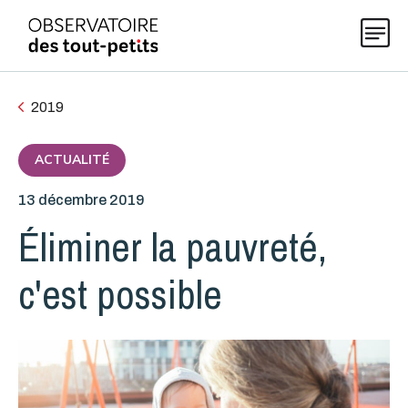
2019
Explorer les données 0-5
ACTUALITÉ
13 décembre 2019
Thématiques
Éliminer la pauvreté,
Publications
c'est possible
Actualités
À propos