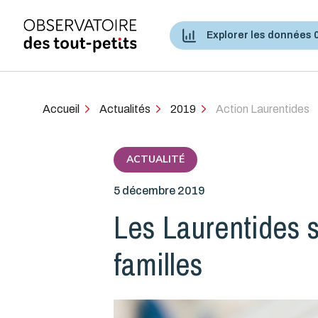
Explorer les données 
Accès aux services de santé et services sociaux
Accueil
Actualités
2019
Action Laurentides
ACTUALITÉ
5 décembre 2019
Les Laurentides se
familles