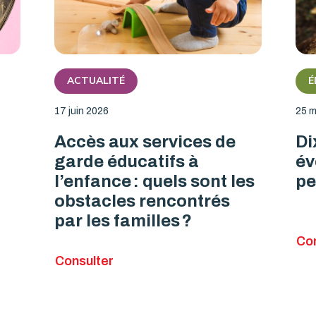
ACTUALITÉ
É
17 juin 2026
25 m
Accès aux services de
Di
garde éducatifs à
év
l’enfance : quels sont les
pe
obstacles rencontrés
par les familles ?
Con
Consulter