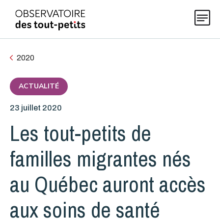
2020
Explorer les données 0-5
ACTUALITÉ
23 juillet 2020
Thématiques
Les tout-petits de
Publications
familles migrantes nés
au Québec auront accès
Actualités
aux soins de santé
À propos