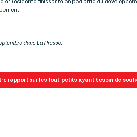
e et résidente finissante en pédiatrie du développem
ppement
 septembre dans
La Presse
.
re rapport sur les tout-petits ayant besoin de souti