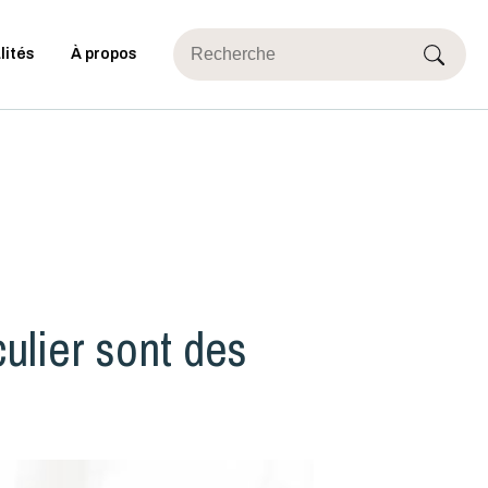
lités
À propos
culier sont des