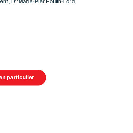
ent, D
Marie-Pier Poulin-Lord,
en particulier