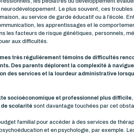
ofessionnels, les pédiatres du développement évaluen
neurodéveloppement. Le plus souvent, ces troubles on
maison, au service de garde éducatif ou à l’école. Entr
communication, les apprentissages et le comportement 
ns les facteurs de risque génétiques, personnels, mé
er aux difficultés.
mes très régulièrement témoins de difficultés renco
nts. Des parents déplorent la complexité à navigue
on des services et la lourdeur administrative lorsqu
te socioéconomique et professionnel plus difficile
,
 de scolarité
sont davantage touchées par cet obsta
udget familial pour accéder à des services de thérapi
psychoéducation et en psychologie, par exemple. Les