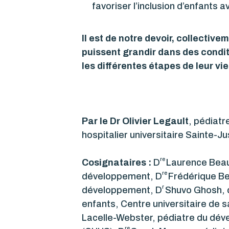
favoriser l’inclusion d’enfants 
Il est de notre devoir, collective
puissent grandir dans des condit
les différentes étapes de leur vie
Par le Dr Olivier Legault
, pédiatr
hospitalier universitaire Sainte-Ju
re
Cosignataires :
D
Laurence Beau
re
développement, D
Frédérique Be
r
développement, D
Shuvo Ghosh, c
enfants, Centre universitaire de 
Lacelle-Webster, pédiatre du déve
re