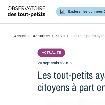
Explorer les données 
Accès aux services de santé et services sociaux
Accueil
Actualités
2023
Les tout-petits ayant
ACTUALITÉ
20 septembre 2023
Les tout-petits a
citoyens à part en