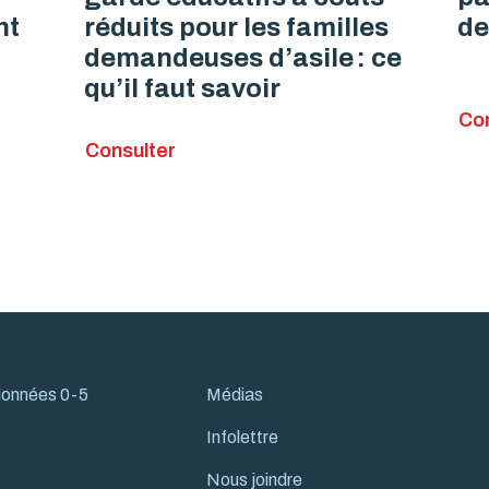
nt
réduits pour les familles
de
demandeuses d’asile : ce
qu’il faut savoir
Con
Consulter
 données 0-5
Médias
Infolettre
Nous joindre