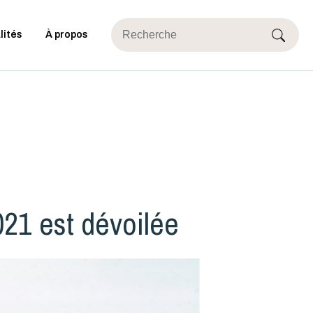
lités
À propos
021 est dévoilée