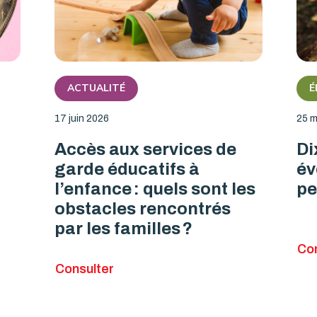
ACTUALITÉ
É
17 juin 2026
25 m
Accès aux services de
Di
garde éducatifs à
év
l’enfance : quels sont les
pe
obstacles rencontrés
par les familles ?
Con
Consulter