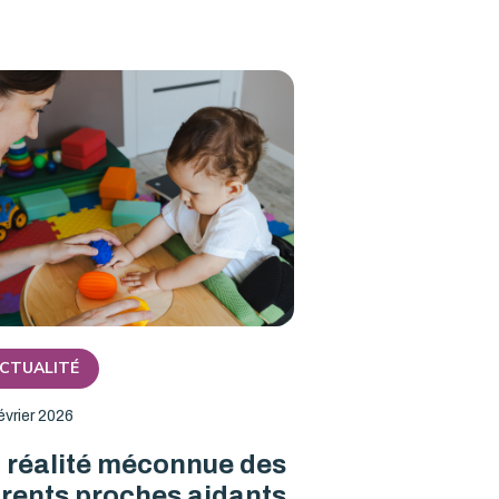
CTUALITÉ
évrier 2026
 réalité méconnue des
rents proches aidants