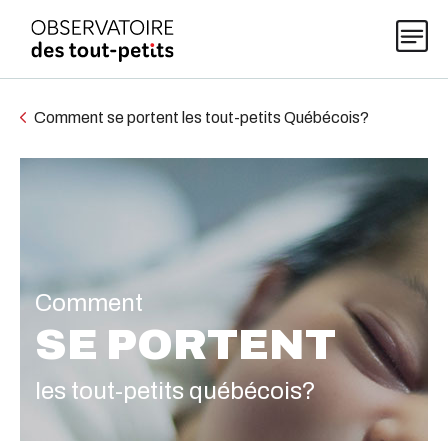
Comment se portent les tout-petits Québécois?
Explorer les données 0-5
Thématiques
Publications
Comment
SE PORTENT
Actualités
les tout-petits québécois?
À propos