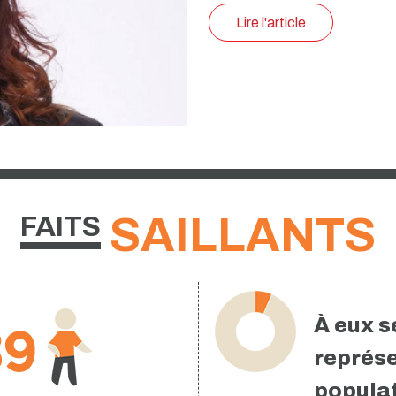
présidente de l’Association
nourrissons
Lire le billet de blogue
SAILLANTS
FAITS
À eux s
représ
popula