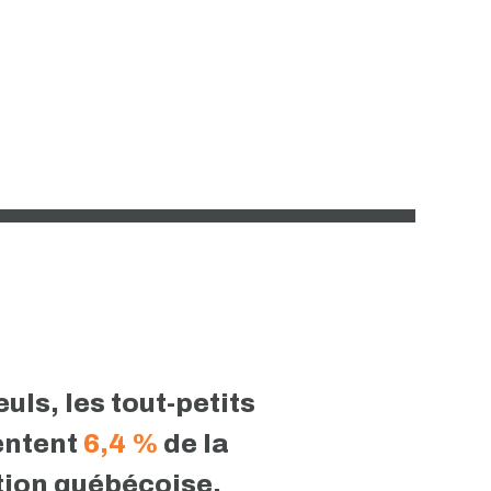
 québécoise pour la santé mentale des
euls, les tout-petits
entent
6,4 %
de la
tion québécoise.