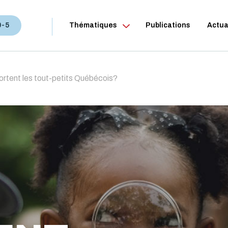
0-5
Thématiques
Publications
Actua
rtent les tout-petits Québécois?