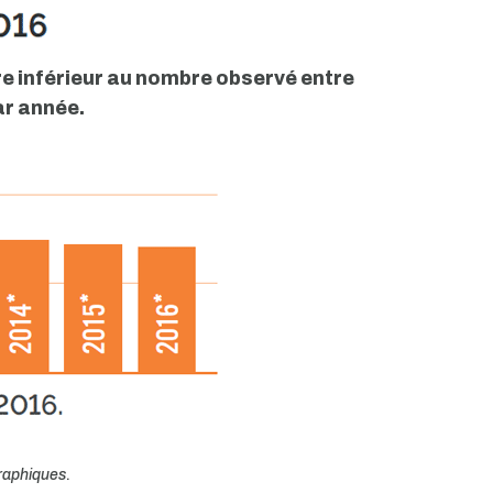
e inférieur au nombre observé entre
ar année.
raphiques
.