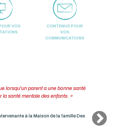
 POUR VOS
CONTENUS POUR
TATIONS
VOS
COMMUNICATIONS
 mentale de nos tout-petits, assurons-
r le meilleur soutien possible aux
agrégée à l'Université de Sherbrooke et