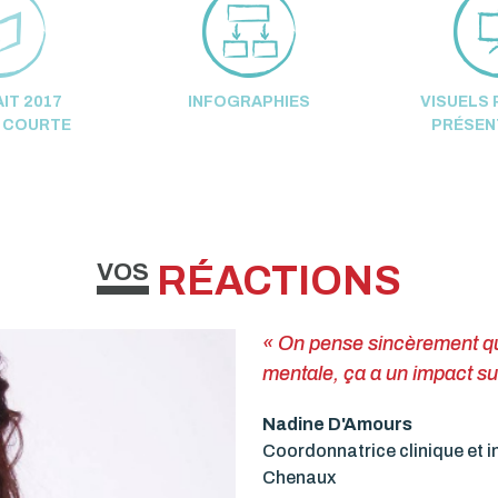
IT 2017
INFOGRAPHIES
VISUELS
 COURTE
PRÉSEN
RÉACTIONS
VOS
« Pour une meilleure santé
nous collectivement d'offri
parents. »
Claud Bisaillon
Psychologue et professeure 