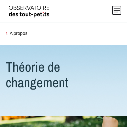
À propos
Explorer les données 0-5
Théorie de
Thématiques
changement
Publications
Actualités
À propos