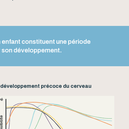
 enfant constituent une période
r son développement.
u développement précoce du cerveau