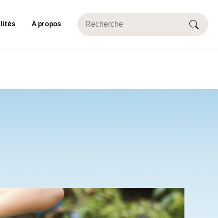
lités
À propos