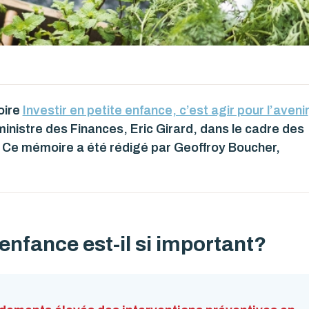
oire
Investir en petite enfance, c’est agir pour l’avenir
inistre des Finances, Eric Girard, dans le cadre des
 Ce mémoire a été rédigé par Geoffroy Boucher,
 enfance est-il si important?