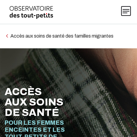
Accès aux soins de santé des familles migrantes
Explorer les données 0-5
Thématiques
ACCÈS
Publications
AUX SOINS
DE SANTÉ
Actualités
POUR LES FEMMES
ENCEINTES ET LES
À propos
TOUT-PETITS DE