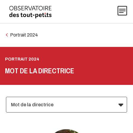
Portrait 2024
Explorer les données 0-5
PORTRAIT 2024
Thématiques
MOT DE LA DIRECTRICE
Publications
Mot de la directrice
Actualités
À propos