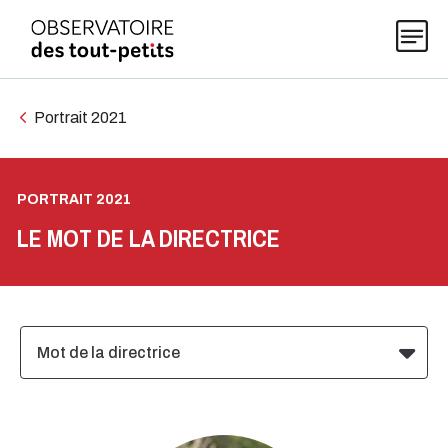
Portrait 2021
Explorer les données 0-5
PORTRAIT 2021
Thématiques
LE MOT DE LA DIRECTRICE
Publications
Mot de la directrice
Actualités
À propos