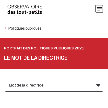
Politiques publiques
Explorer les données 0-5
2021
PORTRAIT DES POLITIQUES PUBLIQUES
Thématiques
LE MOT DE LA DIRECTRICE
Publications
Mot de la directrice
Actualités
À propos