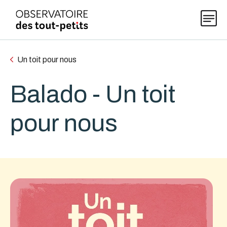
Un toit pour nous
Explorer les données 0-5
Balado - Un toit
Thématiques
pour nous
Publications
Actualités
À propos