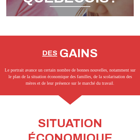
GAINS
DES
Le portrait avance un certain nombre de bonnes nouvelles, notamment sur
le plan de la situation économique des familles, de la scolarisation des
mères et de leur présence sur le marché du travail.
SITUATION
ÉCONOMIQUE