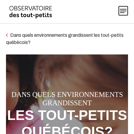
Dans quels environnements grandissent les tout-petits
québécois?
Explorer les données 0-5
Thématiques
Publications
DANS QUELS ENVIRONNEMENTS
GRANDISSENT
Actualités
LES TOUT-PETITS
QUÉBÉCOIS?
À propos